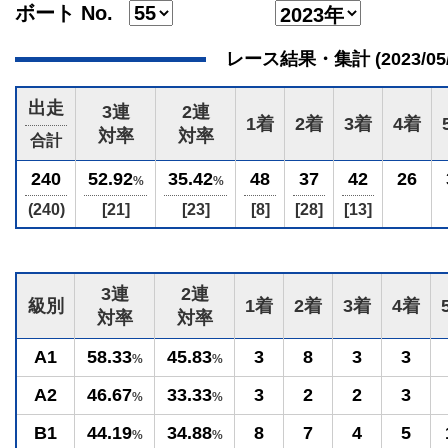
ボート No.
レース結果・集計 (2023/05/23
出走
3連
2連
1着
2着
3着
4着
対率
対率
合計
240
52.92
35.42
48
37
42
26
%
%
(240)
[21]
[23]
[8]
[28]
[13]
3連
2連
級別
1着
2着
3着
4着
対率
対率
A1
58.33
45.83
3
8
3
3
%
%
A2
46.67
33.33
3
2
2
3
%
%
B1
44.19
34.88
8
7
4
5
%
%