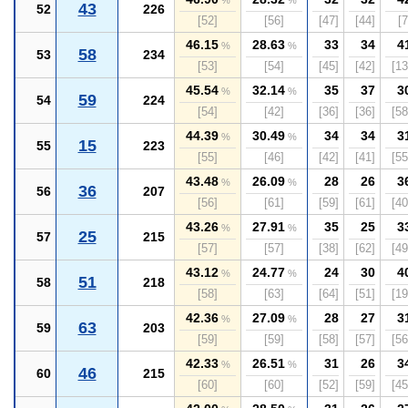
%
%
43
52
226
[52]
[56]
[47]
[44]
[7
46.15
28.63
33
34
4
%
%
58
53
234
[53]
[54]
[45]
[42]
[13
45.54
32.14
35
37
3
%
%
59
54
224
[54]
[42]
[36]
[36]
[58
44.39
30.49
34
34
3
%
%
15
55
223
[55]
[46]
[42]
[41]
[55
43.48
26.09
28
26
3
%
%
36
56
207
[56]
[61]
[59]
[61]
[40
43.26
27.91
35
25
3
%
%
25
57
215
[57]
[57]
[38]
[62]
[49
43.12
24.77
24
30
4
%
%
51
58
218
[58]
[63]
[64]
[51]
[19
42.36
27.09
28
27
3
%
%
63
59
203
[59]
[59]
[58]
[57]
[56
42.33
26.51
31
26
3
%
%
46
60
215
[60]
[60]
[52]
[59]
[45