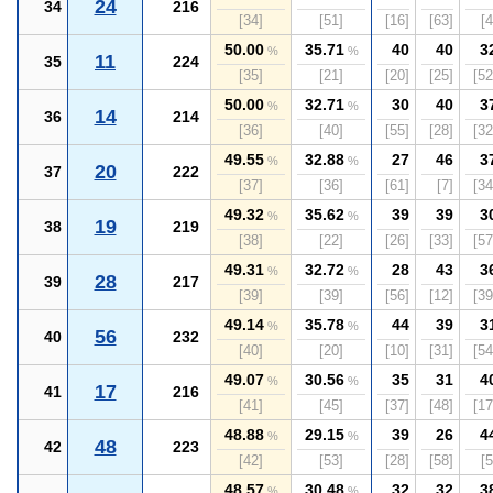
24
34
216
[34]
[51]
[16]
[63]
[4
50.00
35.71
40
40
3
%
%
11
35
224
[35]
[21]
[20]
[25]
[52
50.00
32.71
30
40
3
%
%
14
36
214
[36]
[40]
[55]
[28]
[32
49.55
32.88
27
46
3
%
%
20
37
222
[37]
[36]
[61]
[7]
[34
49.32
35.62
39
39
3
%
%
19
38
219
[38]
[22]
[26]
[33]
[57
49.31
32.72
28
43
3
%
%
28
39
217
[39]
[39]
[56]
[12]
[39
49.14
35.78
44
39
3
%
%
56
40
232
[40]
[20]
[10]
[31]
[54
49.07
30.56
35
31
4
%
%
17
41
216
[41]
[45]
[37]
[48]
[17
48.88
29.15
39
26
4
%
%
48
42
223
[42]
[53]
[28]
[58]
[5
48.57
30.48
32
32
3
%
%