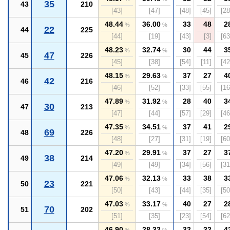
35
43
210
[43]
[47]
[48]
[45]
[28
48.44
36.00
33
48
2
%
%
22
44
225
[44]
[19]
[43]
[3]
[63
48.23
32.74
30
44
3
%
%
47
45
226
[45]
[38]
[54]
[11]
[42
48.15
29.63
37
27
4
%
%
42
46
216
[46]
[52]
[33]
[55]
[16
47.89
31.92
28
40
3
%
%
30
47
213
[47]
[44]
[57]
[29]
[46
47.35
34.51
37
41
2
%
%
69
48
226
[48]
[27]
[31]
[19]
[60
47.20
29.91
37
27
3
%
%
38
49
214
[49]
[49]
[34]
[56]
[31
47.06
32.13
33
38
3
%
%
23
50
221
[50]
[43]
[44]
[35]
[50
47.03
33.17
40
27
2
%
%
70
51
202
[51]
[35]
[23]
[54]
[62
46.90
28.32
32
32
4