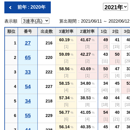
前年 : 2020年
表示順
算出期間：2021/06/11 ～ 2022/06/12
順位
番号
出走数
3連対率
2連対率
1位
2位
3
60.19
41.67
49
41
4
%
%
27
1
216
[1]
[3]
[3]
[15]
[14
59.09
42.27
43
50
3
%
%
65
2
220
[2]
[2]
[11]
[1]
[29
58.56
43.69
50
47
3
%
%
33
3
222
[3]
[1]
[2]
[4]
[48
58.15
34.80
34
45
5
%
%
54
4
227
[4]
[25]
[40]
[8]
[1
57.34
38.53
40
44
4
%
%
34
5
218
[5]
[8]
[18]
[9]
[10
56.77
41.05
54
40
3
%
%
55
6
229
[6]
[4]
[1]
[21]
[35
56.14
40.35
45
47
3
%
%