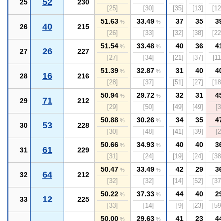
52
25
230
[25]
[30]
[35]
[13]
[12
51.63
33.49
37
35
3
%
%
40
26
215
[26]
[33]
[32]
[38]
[22
51.54
33.48
40
36
4
%
%
26
27
227
[27]
[34]
[21]
[37]
[11
51.39
32.87
31
40
4
%
%
16
28
216
[28]
[37]
[51]
[27]
[18
50.94
29.72
32
31
4
%
%
71
29
212
[29]
[50]
[49]
[49]
[3
50.88
30.26
34
35
4
%
%
53
30
228
[30]
[48]
[41]
[39]
[2
50.66
34.93
40
40
3
%
%
61
31
229
[31]
[24]
[19]
[24]
[38
50.47
33.49
42
29
3
%
%
64
32
212
[32]
[32]
[14]
[52]
[37
50.22
37.33
44
40
2
%
%
12
33
225
[33]
[14]
[9]
[23]
[59
50.00
29.63
41
23
4
%
%