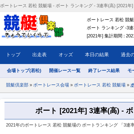
ボートレース 若松 競艇場 - ボート ランキング - 3連率(高) [2021年] (2021
ボートレース 若松 競
ボート ランキング -3連率
[2021年] 集計期間 : 2021/
トップ
出走表
オッズ
本日の結果
過去
会場トップ(若松)
開催レース一覧
終了レース結果
モ
競艇倶楽部
»
ボートレース会場
»
ボートレース 若松 競艇場
»
ボ
ボート [2021年] 3連率(高) 
2021年のボートレース 若松 競艇場の ボートランキング 「3連率