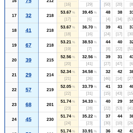
75
16
212
[16]
[29]
[50]
[20]
[8
53.67
39.45
48
38
3
%
%
32
17
218
[17]
[6]
[4]
[34]
[53
53.67
36.70
39
41
3
%
%
41
18
218
[18]
[16]
[24]
[17]
[30
53.21
38.53
44
40
3
%
%
67
19
218
[19]
[7]
[8]
[22]
[51
52.56
32.56
39
31
4
%
%
39
20
215
[20]
[41]
[27]
[47]
[6
52.34
34.58
32
42
3
%
%
29
21
214
[21]
[26]
[46]
[14]
[27
52.05
33.79
41
33
4
%
%
57
22
219
[22]
[31]
[15]
[43]
[15
51.74
34.33
40
29
3
%
%
68
23
201
[23]
[28]
[22]
[53]
[41
51.74
35.22
37
44
3
%
%
45
24
230
[24]
[23]
[30]
[10]
[26
51.74
33.91
36
42
4
%
%