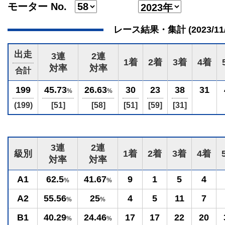
モーター No.
レース結果・集計 (2023/11/17
出走
3連
2連
1着
2着
3着
4着
対率
対率
合計
199
45.73
26.63
30
23
38
31
%
%
(199)
[51]
[58]
[51]
[59]
[31]
3連
2連
級別
1着
2着
3着
4着
対率
対率
A1
62.5
41.67
9
1
5
4
%
%
A2
55.56
25
4
5
11
7
%
%
B1
40.29
24.46
17
17
22
20
%
%