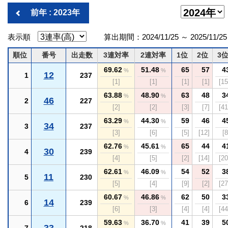
前年 : 2023年
表示順
算出期間：2024/11/25 ～ 2025/11/25
順位
番号
出走数
3連対率
2連対率
1位
2位
3
69.62
51.48
65
57
4
%
%
12
1
237
[1]
[1]
[1]
[1]
[15
63.88
48.90
63
48
3
%
%
46
2
227
[2]
[2]
[3]
[7]
[41
63.29
44.30
59
46
4
%
%
34
3
237
[3]
[6]
[5]
[12]
[8
62.76
45.61
65
44
4
%
%
30
4
239
[4]
[5]
[2]
[14]
[20
62.61
46.09
54
52
3
%
%
11
5
230
[5]
[4]
[9]
[2]
[27
60.67
46.86
62
50
3
%
%
14
6
239
[6]
[3]
[4]
[4]
[44
59.63
36.70
41
39
5
%
%