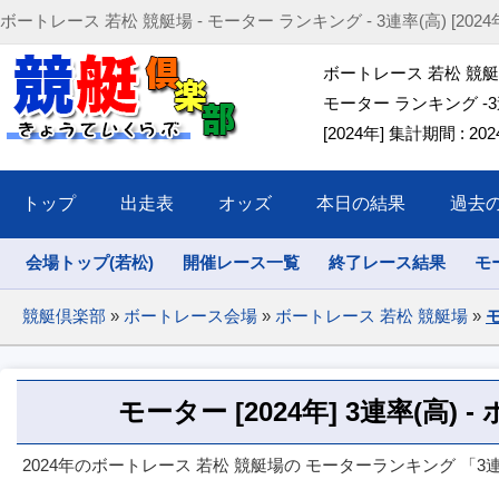
ボートレース 若松 競艇場 - モーター ランキング - 3連率(高) [2024年] (202
ボートレース 若松 競
モーター ランキング -3
[2024年] 集計期間 : 2024/
トップ
出走表
オッズ
本日の結果
過去
会場トップ(若松)
開催レース一覧
終了レース結果
モ
競艇倶楽部
»
ボートレース会場
»
ボートレース 若松 競艇場
»
モ
モーター [2024年] 3連率(高)
2024年のボートレース 若松 競艇場の モーターランキング 「3