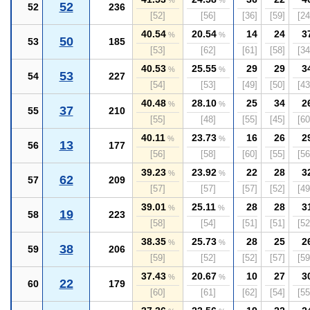
%
%
52
52
236
[52]
[56]
[36]
[59]
[24
40.54
20.54
14
24
3
%
%
50
53
185
[53]
[62]
[61]
[58]
[34
40.53
25.55
29
29
3
%
%
53
54
227
[54]
[53]
[49]
[50]
[43
40.48
28.10
25
34
2
%
%
37
55
210
[55]
[48]
[55]
[45]
[60
40.11
23.73
16
26
2
%
%
13
56
177
[56]
[58]
[60]
[55]
[56
39.23
23.92
22
28
3
%
%
62
57
209
[57]
[57]
[57]
[52]
[49
39.01
25.11
28
28
3
%
%
19
58
223
[58]
[54]
[51]
[51]
[52
38.35
25.73
28
25
2
%
%
38
59
206
[59]
[52]
[52]
[57]
[59
37.43
20.67
10
27
3
%
%
22
60
179
[60]
[61]
[62]
[54]
[55