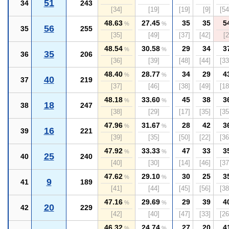
51
34
243
[34]
[19]
[19]
[9]
[54
48.63
27.45
35
35
5
%
%
56
35
255
[35]
[49]
[37]
[42]
[2
48.54
30.58
29
34
3
%
%
35
36
206
[36]
[39]
[48]
[44]
[33
48.40
28.77
34
29
4
%
%
40
37
219
[37]
[46]
[38]
[49]
[18
48.18
33.60
45
38
3
%
%
18
38
247
[38]
[29]
[17]
[35]
[35
47.96
31.67
28
42
3
%
%
16
39
221
[39]
[35]
[50]
[22]
[36
47.92
33.33
47
33
3
%
%
25
40
240
[40]
[30]
[14]
[46]
[37
47.62
29.10
30
25
3
%
%
9
41
189
[41]
[44]
[45]
[56]
[38
47.16
29.69
29
39
4
%
%
20
42
229
[42]
[40]
[47]
[33]
[26
46.32
24.74
27
20
4
%
%